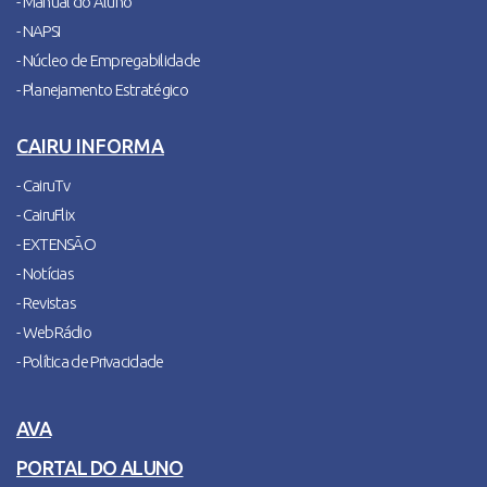
- Manual do Aluno
- NAPSI
- Núcleo de Empregabilidade
- Planejamento Estratégico
CAIRU INFORMA
- CairuTv
- CairuFlix
- EXTENSÃO
- Notícias
- Revistas
- WebRádio
- Política de Privacidade
AVA
PORTAL DO ALUNO